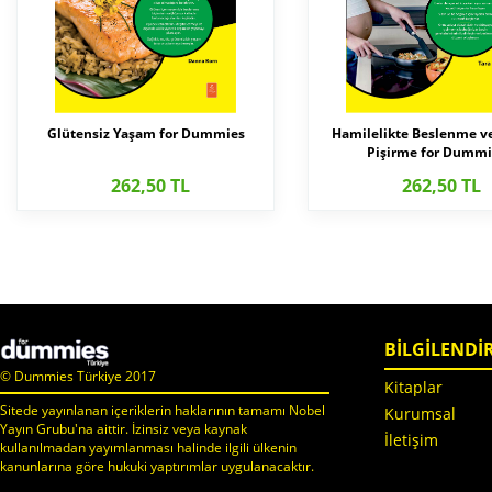
Glütensiz Yaşam for Dummies
Hamilelikte Beslenme v
Pişirme for Dummi
262,50 TL
262,50 TL
BİLGİLENDİ
© Dummies Türkiye 2017
Kitaplar
Sitede yayınlanan içeriklerin haklarının tamamı Nobel
Kurumsal
Yayın Grubu'na aittir. İzinsiz veya kaynak
İletişim
kullanılmadan yayımlanması halinde ilgili ülkenin
kanunlarına göre hukuki yaptırımlar uygulanacaktır.