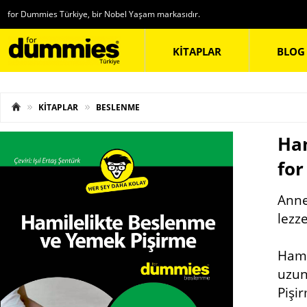
for Dummies Türkiye, bir Nobel Yaşam markasıdır.
KİTAPLAR
BLOG
KİTAPLAR
BESLENME
Ham
fo
Anne
lezze
Hami
uzun
Pişi