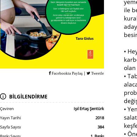
yeme
ile 
kura
aday
besin
• He
karb
olan
|
Facebookta Paylaş
Tweetle
• Ta
alac
prob
BİLGİLENDİRME
değiş
• Ye
Çeviren
Işıl Ertaş Şentürk
salat
Yayın Tarihi
2018
keşf
Sayfa Sayısı
384
• Ön
Baskı Sayısı
1. Baskı