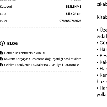
çıka
Kategori
BESLENME
Ebatı
16,5 x 24 cm
Kitab
ISBN
9786059746625
• Üz
gıda
• Gü
BLOG
• Ham
Hamile Beslenmesinin ABC'si
• Be
Kavram Kargaşası: Beslenme doğurganlığı nasıl etkiler?
• Kal
Gelelim Fasulyenin Faydalarına... Fasulyeli Ratatouille
• Ha
• Ke
hazı
• Ha
yolla